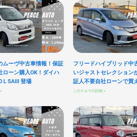
ジ
ジ
ジ
ジ
ジ
のムーヴ中古車情報！保証
フリードハイブリッド中古
社ローン購入OK！ダイハ
いジャストセレクションが5
L SAIII 登場
証人不要自社ローンで買
»
このクルマの詳細 »