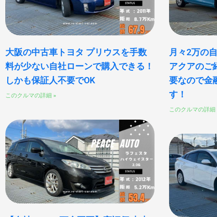
大阪の中古車トヨタ プリウスを手数
月々2万の
料が少ない自社ローンで購入できる！
アクアのご
しかも保証人不要でOK
要なので金
す！
このクルマの詳細 »
このクルマの詳細 