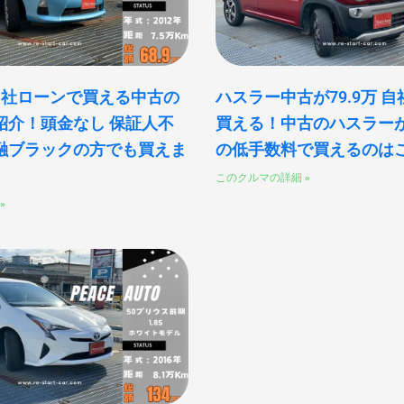
自社ローンで買える中古の
ハスラー中古が79.9万 
紹介！頭金なし 保証人不
買える！中古のハスラー
融ブラックの方でも買えま
の低手数料で買えるのは
このクルマの詳細 »
»